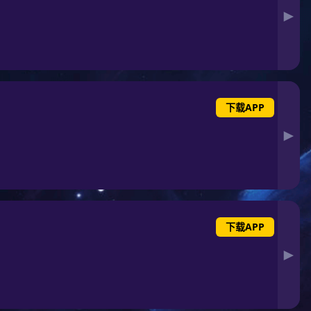
工业生产线及厂房
甘肃岷县棚户区改造（总承
中非出口加工基地
中冶总部基地