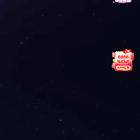
邢钢办公楼