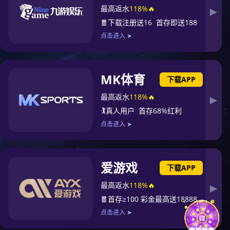
包）
中冶兴隆新城
罗玛镇姆才村“美丽乡村”