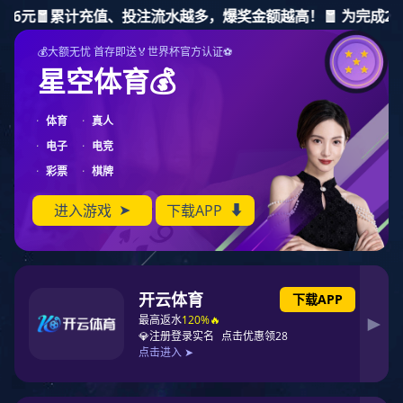
世界杯官网
世界杯官网
公司介绍
世界杯官网
经营动
联系世界杯官网
当前位置：
世界杯官网
>
业绩展厅
>
工业工程业务
【铁前】年
作者： 2026国际足联美加墨世界
该项目是公司总承包的云南永昌钢铁有限公司的节能减排技术改造项