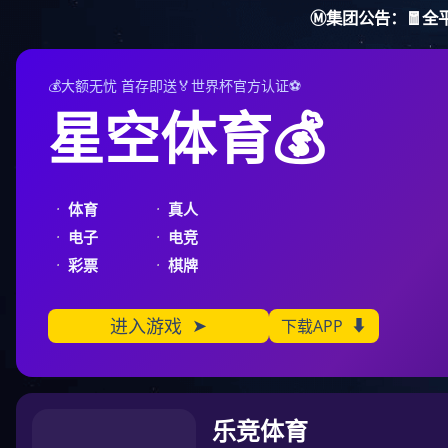
世界杯官网
世界杯官网
公司介绍
联系世界杯官网
当前位置：
世界杯官网
>
世界杯官网
>
中
中冶发展愿景：聚焦中冶主业 建
【内涵释义】“聚焦中冶主业”，
不断的创新研发自主可控能力、无