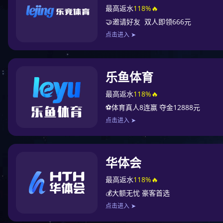
发展的“钢铁强国”责任；“建设
息的港湾”。
中冶奋斗目标：“一创两最五强”
【内涵释义】以创建具有全球竞争
知名、国内领先的基本建设最可
强、资源配置力强、文化软实力强
中冶战略定位：做世界一流冶金建
展之路
中冶核心价值观：效率创造价值 
中冶社会责任理念：持续创新发展
中冶人座右铭：中冶人，用心铸造