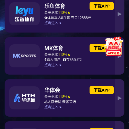
公司介绍
|