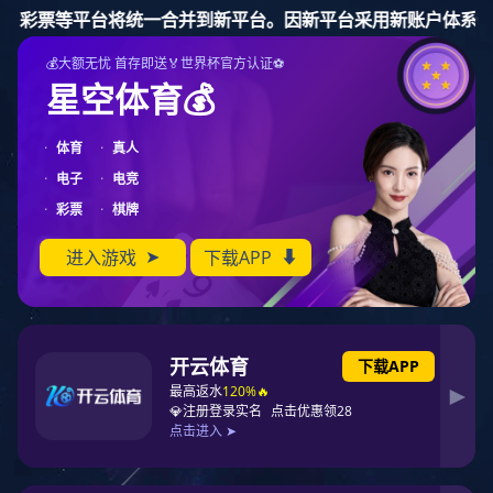
世界杯官网
世界杯官网
公司介绍
世界杯官网
经营动
联系世界杯官网
当前位置：
世界杯官网
>
世界杯官网
>
公司动态
中冶设备院召开202
作者： 吴宣仪
2月6日，中冶设备院召开2026年党的建设工作会议
要论述，传达集团公司党建月例会精神，开展2025年度
话，党委副书记、总经理张磊主持会议，其他领导班子成员