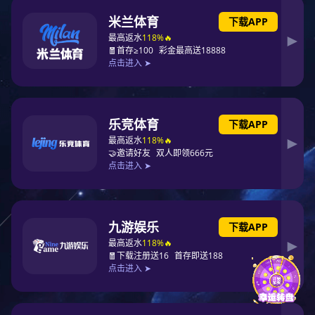
张首勋指出，2025年中冶设备院党委坚持以政治建
领推动业务高质量发展，着力推动党建工作与业务深度融合
分发挥党员先锋模范作用。
张首勋强调，2026年党建工作要重点做好三方面工作
重要指示批示精神落地见效。要切实履行好党建工作“第一
彻落实质效。二是坚持守正创新，加强和改进思想政治工作
值引领，铸牢团结奋斗的思想根基；要坚持以人为本，增强
传教育工作走深走实。三是聚焦固本强基，压实党建责任，
坚持党建工作与生产经营工作同谋划、同部署、同推进、同
建质量；要切实提升党建工作与生产经营深度融合，把党建
安全生产、解决拖欠企业账款和农民工工资问题作出部署安
会上，基层党组织书记进行了抓基层党建工作现场述职
中冶设备院非班子高管，各部门、各单位主要负责人，