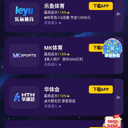
系、核心技术和产品技术图谱、创新平台建设、世界杯官
在物流服务及网络布局、工程物资及商品出口、大宗商品供
双方表示，
此次
“同心筑梦”文化互促互融活动深化了“
供了重要平台，要
以本次活动为开端
，
进一步搭建好沟通
促融合、以文化促协同、以文化促业务，携手共进共谋发展