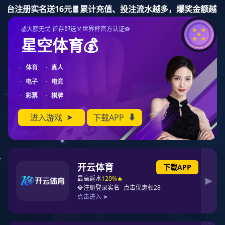
世界杯官网
世界杯官网
公司介绍
世界杯官网
经营动
联系世界杯官网
当前位置：
世界杯官网
>
党群工作
>
党旗飘扬
中冶设备院与五矿物流集团
作者： 杨美婷
为深入贯彻
“品牌五矿”建设要求，深化“五矿一家人”
在公司开展“同心筑梦”世界杯官网互促互融活动。五矿物
动。